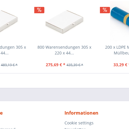
dungen 305 x
800 Warensendungen 305 x
200 x LDPE 
44...
220 x 44...
Müllbeu
275,69 € *
33,29 € 
489,19 € *
435,39 € *
ce
Informationen
Cookie settings