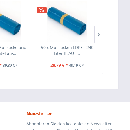
Müllsäcke und
50 x Müllsäcken LDPE - 240
40 Stück Mül
tel aus...
Liter BLAU -...
Schwar
*
28,79 € *
25,69 €
39,89 € *
49,19 € *
Newsletter
Abonnieren Sie den kostenlosen Newsletter