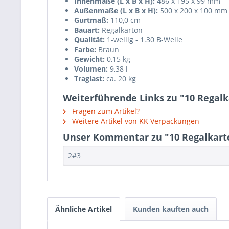
Innenmaße (L x B x H):
486 x 195 x 99 mm
Außenmaße (L x B x H):
500 x 200 x 100 mm
Gurtmaß:
110,0 cm
Bauart:
Regalkarton
Qualität:
1-wellig - 1.30 B-Welle
Farbe:
Braun
Gewicht:
0,15 kg
Volumen:
9,38 l
Traglast:
ca. 20 kg
Weiterführende Links zu "10 Regal
Fragen zum Artikel?
Weitere Artikel von KK Verpackungen
Unser Kommentar zu "10 Regalkart
2#3
Ähnliche Artikel
Kunden kauften auch