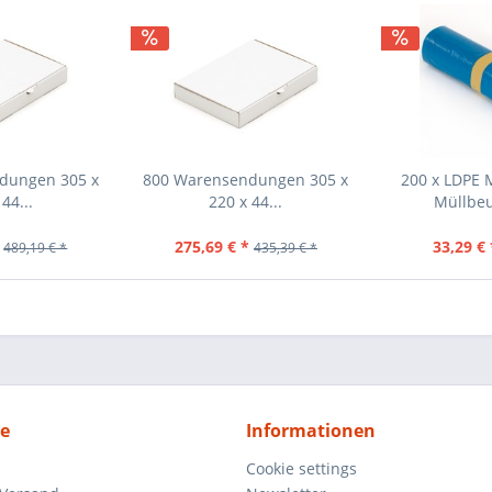
dungen 305 x
800 Warensendungen 305 x
200 x LDPE 
44...
220 x 44...
Müllbeu
275,69 € *
33,29 € 
489,19 € *
435,39 € *
ce
Informationen
Cookie settings