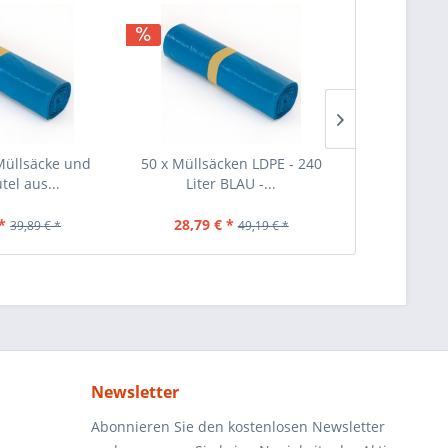
Müllsäcke und
50 x Müllsäcken LDPE - 240
40 Stück Mül
tel aus...
Liter BLAU -...
Schwar
*
28,79 € *
25,69 €
39,89 € *
49,19 € *
Newsletter
Abonnieren Sie den kostenlosen Newsletter