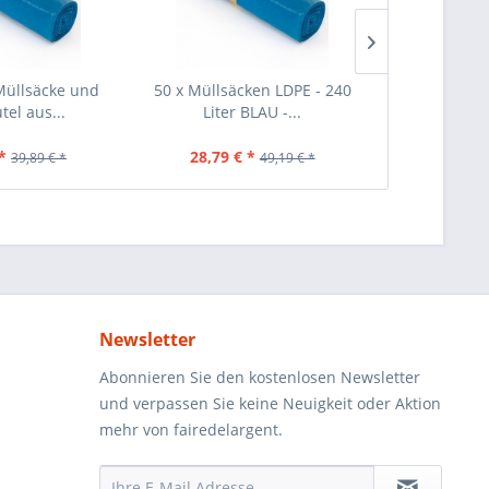
Müllsäcke und
50 x Müllsäcken LDPE - 240
40 Stück Mül
tel aus...
Liter BLAU -...
Schwar
*
28,79 € *
25,69 €
39,89 € *
49,19 € *
Newsletter
Abonnieren Sie den kostenlosen Newsletter
und verpassen Sie keine Neuigkeit oder Aktion
mehr von fairedelargent.