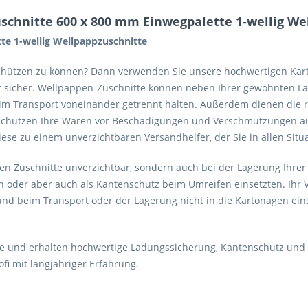
schnitte 600 x 800 mm Einwegpalette 1-wellig We
te 1-wellig Wellpappzuschnitte
schützen zu können? Dann verwenden Sie unsere hochwertigen Kar
t sicher. Wellpappen-Zuschnitte können neben Ihrer gewohnten La
m Transport voneinander getrennt halten. Außerdem dienen die r
schützen Ihre Waren vor Beschädigungen und Verschmutzungen auf
se zu einem unverzichtbaren Versandhelfer, der Sie in allen Situa
n Zuschnitte unverzichtbar, sondern auch bei der Lagerung Ihrer 
 oder aber auch als Kantenschutz beim Umreifen einsetzten. Ihr V
und beim Transport oder der Lagerung nicht in die Kartonagen ein
tte und erhalten hochwertige Ladungssicherung, Kantenschutz und 
i mit langjähriger Erfahrung.