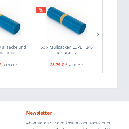
Müllsäcke und
50 x Müllsäcken LDPE - 240
40 Stück Mül
tel aus...
Liter BLAU -...
Schwar
*
28,79 € *
25,69 €
39,89 € *
49,19 € *
Newsletter
Abonnieren Sie den kostenlosen Newsletter