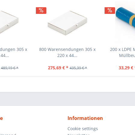
dungen 305 x
800 Warensendungen 305 x
200 x LDPE 
44...
220 x 44...
Müllbeu
275,69 € *
33,29 € 
489,19 € *
435,39 € *
ce
Informationen
Cookie settings