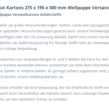
ut Kartons 275 x 195 x 300 mm Wellpappe Versan
llpappe Versandkartons Gefahrstoffe
steller vor große Herausforderungen. Farben, Lacke und Lösungsmit
en speziellen Herausforderungen gerecht wird. Unsere hochwertig
d verfügen über die UN-Zulassung 4G/4GV. Damit sind unsere Kart
artons als Außenverpackung für flüssige Stoffe oder als Umverpack
e richtige Verpackung.
tkartons aus strapazierfähigen B- und C-Wellen die extra für den
ren Kartons versenden können, entnehmen Sie bitte dem Information
 Gefahr, II- mittlere Gefahr, III- geringe Gefahr) zugelassen sind, 
 Z) decken unsere Gefahrgutkartons ab.
ons erhalten Sie eine Verpackung, der Sie empfindliche Stoffe a
 auch beim Verschließen der Kartons darauf, dass zulässige Fila
ist, um den optimalen Schutz zu erhalten.