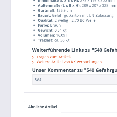
Innenmaße (L x B x H):
275 x 195 x 300 mm
Außenmaße (L x B x H):
289 x 207 x 328 mm
Gurtmaß:
135,9 cm
Bauart:
Gefahrgutkarton mit UN-Zulassung
Qualität:
2-wellig - 2.70 BC-Welle
Farbe:
Braun
Gewicht:
0,54 kg
Volumen:
16,09 l
Traglast:
ca. 30 kg
Weiterführende Links zu "540 Gefa
Fragen zum Artikel?
Weitere Artikel von KK Verpackungen
Unser Kommentar zu "540 Gefahrgut
3#4
Ähnliche Artikel