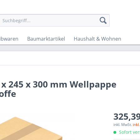
ibwaren
Baumarktartikel
Haushalt & Wohnen
5 x 245 x 300 mm Wellpappe
offe
325,39
inkl. MwSt.
ink
Sofort ver