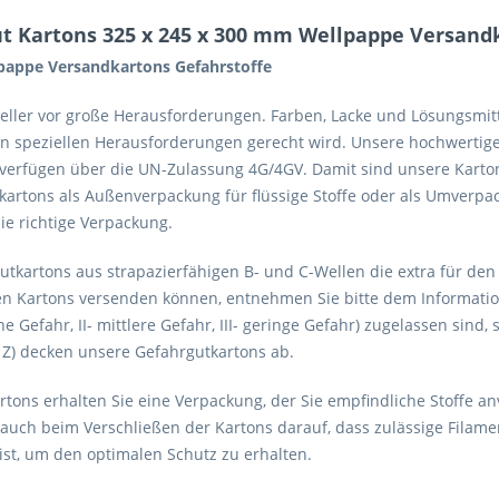
t Kartons 325 x 245 x 300 mm Wellpappe Versandk
lpappe Versandkartons Gefahrstoffe
steller vor große Herausforderungen. Farben, Lacke und Lösungsmit
en speziellen Herausforderungen gerecht wird. Unsere hochwertig
d verfügen über die UN-Zulassung 4G/4GV. Damit sind unsere Kart
artons als Außenverpackung für flüssige Stoffe oder als Umverpack
e richtige Verpackung.
tkartons aus strapazierfähigen B- und C-Wellen die extra für den
ren Kartons versenden können, entnehmen Sie bitte dem Information
 Gefahr, II- mittlere Gefahr, III- geringe Gefahr) zugelassen sind, 
 Z) decken unsere Gefahrgutkartons ab.
ons erhalten Sie eine Verpackung, der Sie empfindliche Stoffe a
 auch beim Verschließen der Kartons darauf, dass zulässige Fila
ist, um den optimalen Schutz zu erhalten.