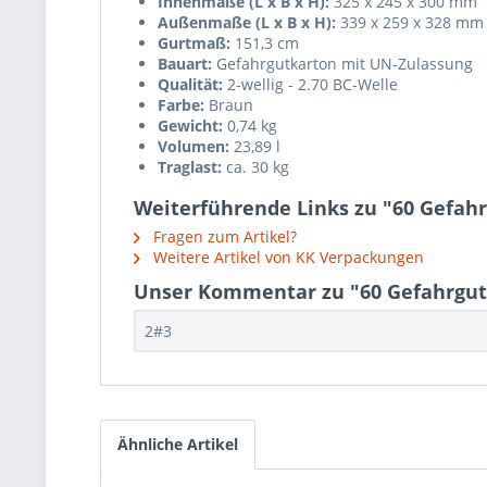
Innenmaße (L x B x H):
325 x 245 x 300 mm
Außenmaße (L x B x H):
339 x 259 x 328 mm
Gurtmaß:
151,3 cm
Bauart:
Gefahrgutkarton mit UN-Zulassung
Qualität:
2-wellig - 2.70 BC-Welle
Farbe:
Braun
Gewicht:
0,74 kg
Volumen:
23,89 l
Traglast:
ca. 30 kg
Weiterführende Links zu "60 Gefah
Fragen zum Artikel?
Weitere Artikel von KK Verpackungen
Unser Kommentar zu "60 Gefahrgut 
2#3
Ähnliche Artikel