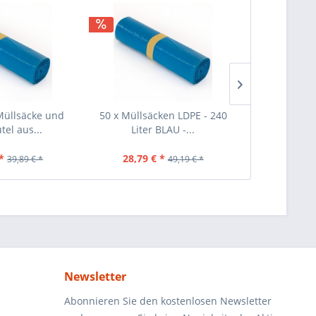
Müllsäcke und
50 x Müllsäcken LDPE - 240
40 Stück Mül
tel aus...
Liter BLAU -...
Schwar
*
28,79 € *
25,69 €
39,89 € *
49,19 € *
Newsletter
Abonnieren Sie den kostenlosen Newsletter