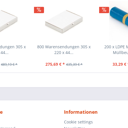
dungen 305 x
800 Warensendungen 305 x
200 x LDPE 
44...
220 x 44...
Müllbeu
275,69 € *
33,29 € 
489,19 € *
435,39 € *
ce
Informationen
Cookie settings