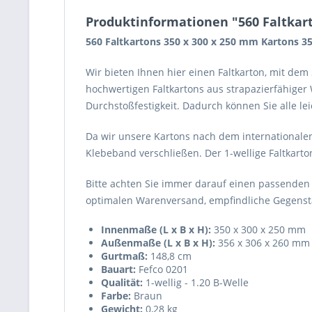
Produktinformationen "560 Faltkart
560 Faltkartons 350 x 300 x 250 mm Kartons 3
Wir bieten Ihnen hier einen Faltkarton, mit de
hochwertigen Faltkartons aus strapazierfähiger
Durchstoßfestigkeit. Dadurch können Sie alle l
Da wir unsere Kartons nach dem internationalen
Klebeband verschließen. Der 1-wellige Faltkarto
Bitte achten Sie immer darauf einen passenden
optimalen Warenversand, empfindliche Gegenstä
Innenmaße (L x B x H):
350 x 300 x 250 mm
Außenmaße (L x B x H):
356 x 306 x 260 mm
Gurtmaß:
148,8 cm
Bauart:
Fefco 0201
Qualität:
1-wellig - 1.20 B-Welle
Farbe:
Braun
Gewicht:
0,28 kg