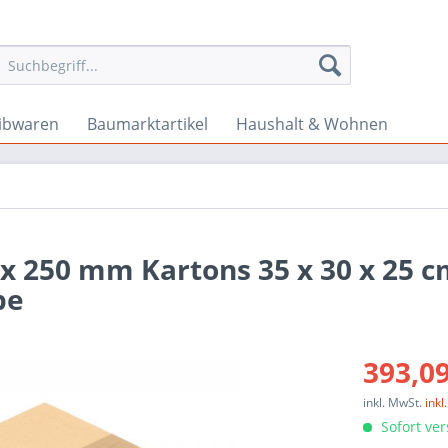
ibwaren
Baumarktartikel
Haushalt & Wohnen
 x 250 mm Kartons 35 x 30 x 25 
pe
393,09
inkl. MwSt.
ink
Sofort ver