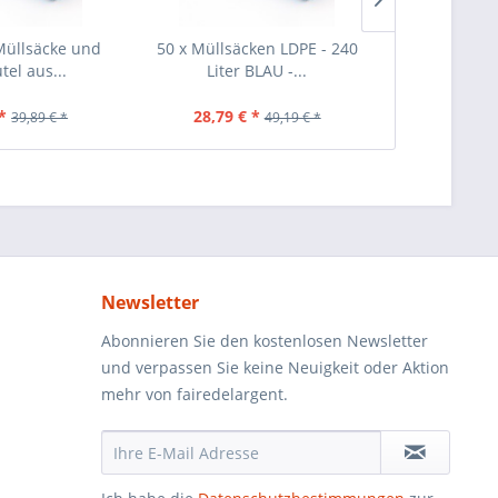
Müllsäcke und
50 x Müllsäcken LDPE - 240
40 Stück Mül
tel aus...
Liter BLAU -...
Schwar
*
28,79 € *
25,69 €
39,89 € *
49,19 € *
Newsletter
Abonnieren Sie den kostenlosen Newsletter
und verpassen Sie keine Neuigkeit oder Aktion
mehr von fairedelargent.