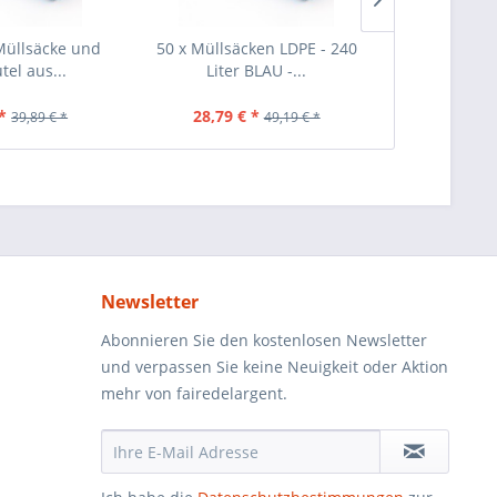
Müllsäcke und
50 x Müllsäcken LDPE - 240
40 Stück Mül
tel aus...
Liter BLAU -...
Schwar
*
28,79 € *
25,69 €
39,89 € *
49,19 € *
Newsletter
Abonnieren Sie den kostenlosen Newsletter
und verpassen Sie keine Neuigkeit oder Aktion
mehr von fairedelargent.