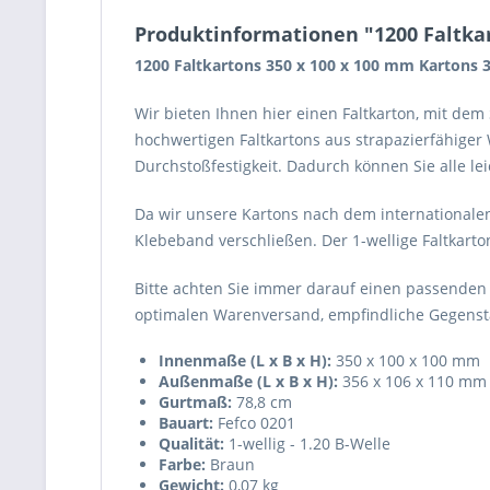
Produktinformationen "1200 Faltkar
1200 Faltkartons 350 x 100 x 100 mm Kartons 
Wir bieten Ihnen hier einen Faltkarton, mit de
hochwertigen Faltkartons aus strapazierfähiger
Durchstoßfestigkeit. Dadurch können Sie alle l
Da wir unsere Kartons nach dem internationalen
Klebeband verschließen. Der 1-wellige Faltkarto
Bitte achten Sie immer darauf einen passenden
optimalen Warenversand, empfindliche Gegenstä
Innenmaße (L x B x H):
350 x 100 x 100 mm
Außenmaße (L x B x H):
356 x 106 x 110 mm
Gurtmaß:
78,8 cm
Bauart:
Fefco 0201
Qualität:
1-wellig - 1.20 B-Welle
Farbe:
Braun
Gewicht:
0,07 kg