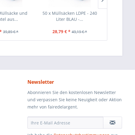
Müllsäcke und
50 x Müllsäcken LDPE - 240
40 Stück Mül
tel aus...
Liter BLAU -...
Schwar
*
28,79 € *
25,69 €
39,89 € *
49,19 € *
Newsletter
Abonnieren Sie den kostenlosen Newsletter
und verpassen Sie keine Neuigkeit oder Aktion
mehr von fairedelargent.