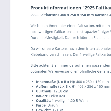
Produktinformationen "2925 Faltkar
2925 Faltkartons 400 x 250 x 150 mm Kartons 
Wir bieten Ihnen hier einen Faltkarton, mit de
hochwertigen Faltkartons aus strapazierfähiger
Durchstoßfestigkeit. Dadurch können Sie alle l
Da wir unsere Kartons nach dem internationalen
Klebeband verschließen. Der 1-wellige Faltkarto
Bitte achten Sie immer darauf einen passenden
optimalen Warenversand, empfindliche Gegenstä
Innenmaße (L x B x H):
400 x 250 x 150 mm
Außenmaße (L x B x H):
406 x 256 x 160 mm
Gurtmaß:
123,8 cm
Bauart:
Fefco 0201
Qualität:
1-wellig - 1.20 B-Welle
Farbe:
Braun
Gewicht:
0,21 kg