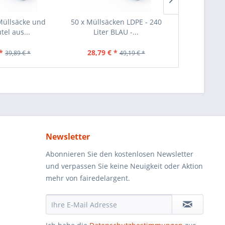
Müllsäcke und
50 x Müllsäcken LDPE - 240
40 Stück Mül
tel aus...
Liter BLAU -...
Schwar
*
28,79 € *
25,69 €
39,89 € *
49,19 € *
Newsletter
Abonnieren Sie den kostenlosen Newsletter
und verpassen Sie keine Neuigkeit oder Aktion
mehr von fairedelargent.