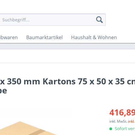
ibwaren
Baumarktartikel
Haushalt & Wohnen
 x 350 mm Kartons 75 x 50 x 35 
pe
416,89
inkl. MwSt.
ink
Sofort ver