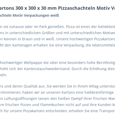
artons 300 x 300 x 30 mm Pizzaschachteln Motiv
hachteln Motiv Verpackungen weiß
len sie zuhause oder im Park genießen. Pizza ist eines der beliebt
ons in unterschiedlichen Größen und mit unterschiedlichen Motiven
alten können in braun und in weiß. Unsere hochwertigen Pizzakarto
t den Kartonagen erhalten Sie eine Verpackung, die lebensmittelech
hochwertiger Wellpappe die über eine besonders hohe Berstfesti
rhöht sich der Kantenstauchwiederstand. Durch die Erhöhung dies
eln.
s und deren Qualität aus. Sie werden Sie in Ihrem Alltag unterstüt
 minimieren, haben wir an unseren Kartons eine halbkreisförmige
nzten Lüftungsöffnungen lassen den heißen Dampf Ihrer frischen W
re frischen Pizzen und Flammkuchen nicht auf und Ihre Kunden k
ch für unsere Pizzakartons entscheiden, erhalten Sie eine Transpo