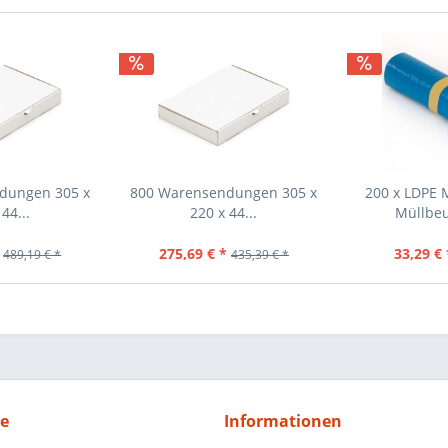
dungen 305 x
800 Warensendungen 305 x
200 x LDPE 
44...
220 x 44...
Müllbeu
275,69 € *
33,29 € 
489,19 € *
435,39 € *
ce
Informationen