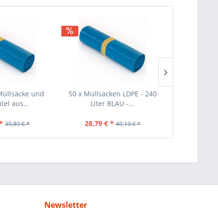
Müllsäcke und
50 x Müllsäcken LDPE - 240
40 Stück Mül
tel aus...
Liter BLAU -...
Schwar
*
28,79 € *
25,69 €
39,89 € *
49,19 € *
Newsletter