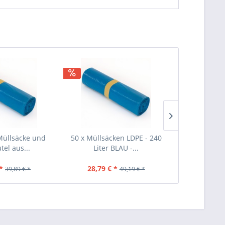
Müllsäcke und
50 x Müllsäcken LDPE - 240
40 Stück Mül
tel aus...
Liter BLAU -...
Schwar
*
28,79 € *
25,69 €
39,89 € *
49,19 € *