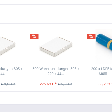
dungen 305 x
800 Warensendungen 305 x
200 x LDPE 
44...
220 x 44...
Müllbeu
275,69 € *
33,29 € 
489,19 € *
435,39 € *