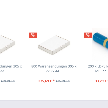
dungen 305 x
800 Warensendungen 305 x
200 x LDPE 
44...
220 x 44...
Müllbeu
275,69 € *
33,29 € 
489,19 € *
435,39 € *