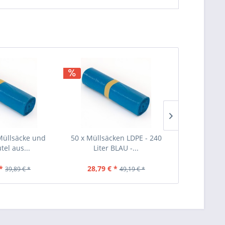
Müllsäcke und
50 x Müllsäcken LDPE - 240
40 Stück Mül
tel aus...
Liter BLAU -...
Schwar
*
28,79 € *
25,69 €
39,89 € *
49,19 € *