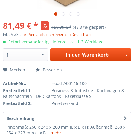
81,49 € *
159,39 € *
(48,87% gespart)
inkl. MwSt.
inkl. Versandkosten innerhalb Deutschland
Sofort versandfertig, Lieferzeit ca. 1-3 Werktage
In den
Warenkorb
Merken
Bewerten
Artikel-Nr.:
Hood-A00146-100
Freitextfeld 1:
Business & Industrie - Kartonagen &
Faltschachteln - DPD Kartons - Paketklasse S
Freitextfeld 2:
Paketversand
Beschreibung
Innenmaß: 260 x 240 x 200 mm (L x B x H) Außenmaß: 268 x
254 x 223 mm (L x B...
mehr