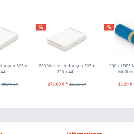
dungen 305 x
800 Warensendungen 305 x
200 x LDPE 
44...
220 x 44...
Müllbeu
275,69 € *
33,29 € 
489,19 € *
435,39 € *