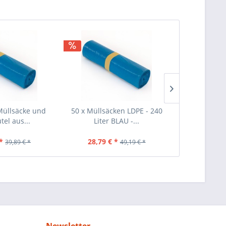
Müllsäcke und
50 x Müllsäcken LDPE - 240
40 Stück Mül
tel aus...
Liter BLAU -...
Schwar
*
28,79 € *
25,69 €
39,89 € *
49,19 € *