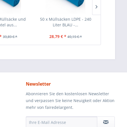
Müllsäcke und
50 x Müllsäcken LDPE - 240
40 Stück Mül
tel aus...
Liter BLAU -...
Schwar
*
28,79 € *
25,69 €
39,89 € *
49,19 € *
Newsletter
Abonnieren Sie den kostenlosen Newsletter
und verpassen Sie keine Neuigkeit oder Aktion
mehr von fairedelargent.