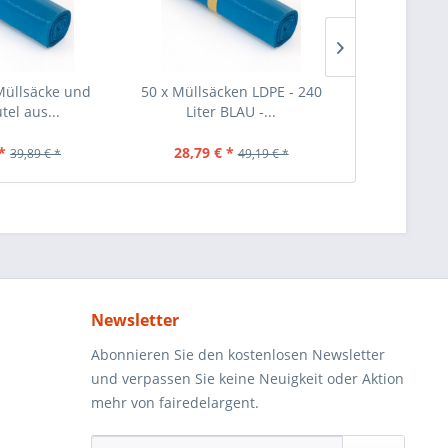
Müllsäcke und
50 x Müllsäcken LDPE - 240
40 Stück Mül
tel aus...
Liter BLAU -...
Schwar
*
28,79 € *
25,69 €
39,89 € *
49,19 € *
Newsletter
Abonnieren Sie den kostenlosen Newsletter
und verpassen Sie keine Neuigkeit oder Aktion
mehr von fairedelargent.