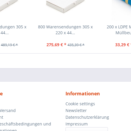
dungen 305 x
800 Warensendungen 305 x
200 x LDPE 
44...
220 x 44...
Müllbeu
275,69 € *
33,29 € 
489,19 € *
435,39 € *
ce
Informationen
Cookie settings
 Versand
Newsletter
ht
Datenschutzerklärung
Geschäftsbedingungen und
Impressum
mationen