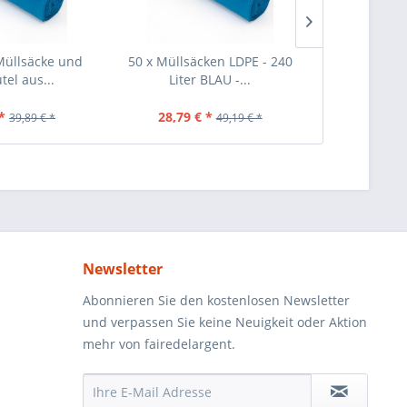
Müllsäcke und
50 x Müllsäcken LDPE - 240
40 Stück Mül
tel aus...
Liter BLAU -...
Schwar
*
28,79 € *
25,69 €
39,89 € *
49,19 € *
Newsletter
Abonnieren Sie den kostenlosen Newsletter
und verpassen Sie keine Neuigkeit oder Aktion
mehr von fairedelargent.